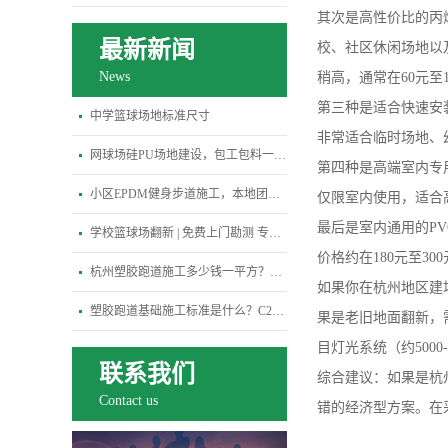
其次是高性价比的丙
最新新闻
校、社区休闲场地以
News
稍高，通常在60元至1
第三种是适合快速安
中学篮球场地标准尺寸
非常适合临时场地、
网球场硅PU场地建设，包工包料一站式专业解决方案
第四种是高端室内专
小区EPDM健身步道施工，本地团队3天快速进场
仅限室内使用，适合高
最后是室内通用的P
学校篮球场翻新 | 免费上门勘测 专属定制施工方案
价格约在180元至30
杭州塑胶跑道施工多少钱一平方？2026最新报价
如果你在杭州地区建
塑胶跑道基础施工标准是什么？C25混凝土基础养护多少天才能铺面层？
果是老旧地面翻新，需
目灯光系统（约5000
联系我们
综合建议：如果是杭
Contact us
错的经济型方案。在采