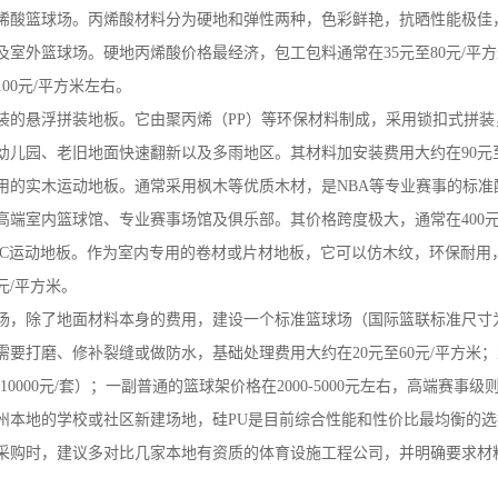
烯酸篮球场。丙烯酸材料分为硬地和弹性两种，色彩鲜艳，抗晒性能极佳
及室外篮球场。硬地丙烯酸价格最经济，包工包料通常在35元至80元/平
00元/平方米左右。
装的悬浮拼装地板。它由聚丙烯（PP）等环保材料制成，采用锁扣式拼
幼儿园、老旧地面快速翻新以及多雨地区。其材料加安装费用大约在90元至
用的实木运动地板。通常采用枫木等优质木材，是NBA等专业赛事的标
端室内篮球馆、专业赛事场馆及俱乐部。其价格跨度极大，通常在400元至
VC运动地板。作为室内专用的卷材或片材地板，它可以仿木纹，环保耐用
0元/平方米。
场，除了地面材料本身的费用，建设一个标准篮球场（国际篮联标准尺寸为28
要打磨、修补裂缝或做防水，基础处理费用大约在20元至60元/平方米；室
-10000元/套）；一副普通的篮球架价格在2000-5000元左右，高端赛事
州本地的学校或社区新建场地，硅PU是目前综合性能和性价比最均衡的
购时，建议多对比几家本地有资质的体育设施工程公司，并明确要求材料需符合