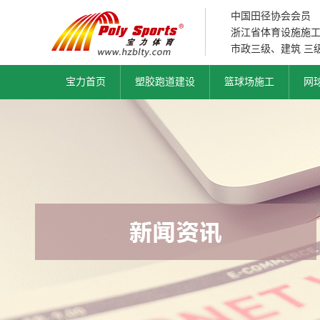
中国田径协会会员
浙江省体育设施施
市政三级、建筑 三
宝力首页
塑胶跑道建设
篮球场施工
网