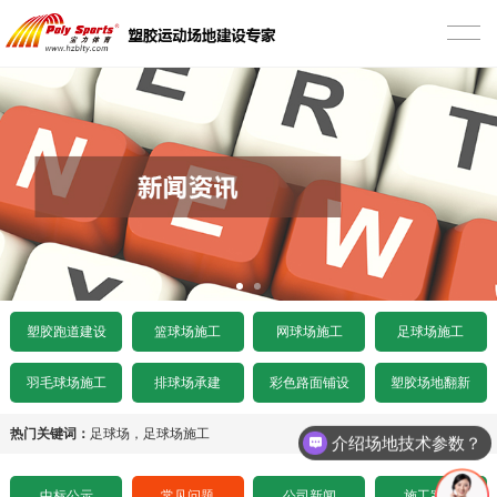
首页
塑胶跑道建设
混合型塑胶跑道
篮球场施工
透气型塑胶跑道
硅PU篮球场
网球场施工
预制型塑胶跑道
EPDM颗粒型篮球场
丙烯酸网球场
足球场施工
施工案例
室内木地板篮球场
硅PU网球场
人造草足球场
产品中心
塑胶跑道建设
篮球场施工
网球场施工
足球场施工
水泥基础要求
施工案例
人造草网球场
天然草足球场
塑胶跑道
彩色路面铺设
羽毛球场施工
排球场承建
彩色路面铺设
塑胶场地翻新
沥青基础要求
水泥基础要求
施工案例
悬浮拼装足球场
塑胶球场
施工案例
塑胶场地翻新
热门关键词：
足球场
，
足球场施工
介绍场地技术参数？
招标文件下载
沥青基础要求
水泥基础要求
施工案例
其他场地
施工案例
工程案例
中标公示
常见问题
公司新闻
施工案例