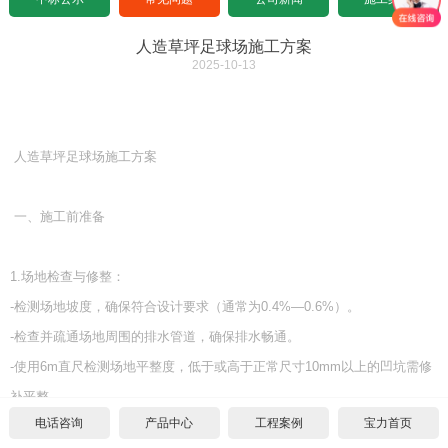
设计图纸下载
招标文件下载
沥青基础要求
水泥基础要求
中标公示
人造草坪足球场施工方案
2025-10-13
设计图纸下载
招标文件下载
沥青基础要求
常见问题
设计图纸下载
招标文件下载
公司新闻
人造草坪足球场施工方案
设计图纸下载
施工案例
一、施工前准备
合作代理
1.
场地检查与修整：
代理须知
联系我们
-
检测场地坡度，确保符合设计要求（通常为
0.4%
—
0.6%
）。
-
检查并疏通场地周围的排水管道，确保排水畅通。
单位申请
关于我们
-
使用
6m
直尺检测场地平整度，低于或高于正常尺寸
10mm
以上的凹坑需修
个人申请
联系方式
补平整。
电话咨询
产品中心
工程案例
宝力首页
-
测量场地边口的平直度，不平直处需修整合格。