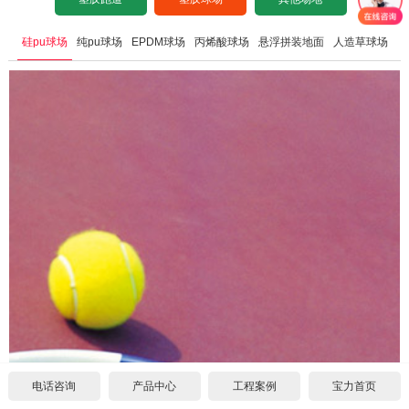
彩色路面铺设
设计图纸下载
招标文件下载
沥青基础要求
水泥基础要求
硅pu球场
纯pu球场
EPDM球场
丙烯酸球场
悬浮拼装地面
人造草球场
施工案例
塑胶场地翻新
设计图纸下载
招标文件下载
沥青基础要求
施工案例
工程案例
设计图纸下载
招标文件下载
中标公示
合作代理
设计图纸下载
常见问题
代理须知
联系我们
公司新闻
单位申请
关于我们
施工案例
个人申请
联系方式
电话咨询
产品中心
工程案例
宝力首页