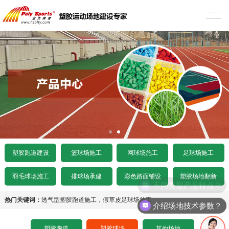
首页
塑胶跑道建设
混合型塑胶跑道
篮球场施工
透气型塑胶跑道
硅PU篮球场
网球场施工
预制型塑胶跑道
EPDM颗粒型篮球场
丙烯酸网球场
足球场施工
施工案例
室内木地板篮球场
硅PU网球场
人造草足球场
产品中心
塑胶跑道建设
篮球场施工
网球场施工
足球场施工
水泥基础要求
施工案例
人造草网球场
天然草足球场
塑胶跑道
羽毛球场施工
排球场承建
彩色路面铺设
塑胶场地翻新
不同类型产品特点？
沥青基础要求
水泥基础要求
施工案例
悬浮拼装足球场
塑胶球场
热门关键词：
透气型塑胶跑道施工
，
假草皮足球场施工
介绍场地技术参数？
招标文件下载
沥青基础要求
水泥基础要求
施工案例
其他场地
塑胶跑道
塑胶球场
其他场地