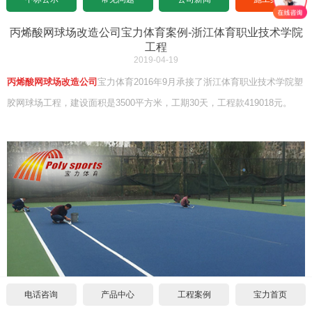
设计图纸下载
招标文件下载
沥青基础要求
水泥基础要求
中标公示
丙烯酸网球场改造公司宝力体育案例-浙江体育职业技术学院
工程
2019-04-19
设计图纸下载
招标文件下载
沥青基础要求
常见问题
丙烯酸网球场改造公司
宝力体育2016年9月承接了浙江体育职业技术学院塑
设计图纸下载
招标文件下载
公司新闻
胶网球场工程，建设面积是3500平方米，工期30天，工程款419018元。
设计图纸下载
施工案例
合作代理
代理须知
联系我们
单位申请
关于我们
个人申请
联系方式
电话咨询
产品中心
工程案例
宝力首页