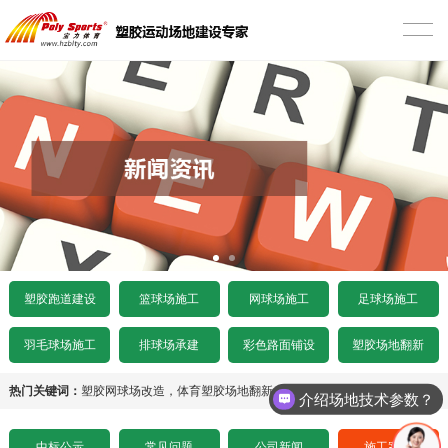
首页
塑胶跑道建设
混合型塑胶跑道
篮球场施工
透气型塑胶跑道
硅PU篮球场
网球场施工
预制型塑胶跑道
EPDM颗粒型篮球场
丙烯酸网球场
足球场施工
施工案例
室内木地板篮球场
硅PU网球场
人造草足球场
产品中心
塑胶跑道建设
篮球场施工
网球场施工
足球场施工
水泥基础要求
施工案例
人造草网球场
天然草足球场
塑胶跑道
彩色路面铺设
羽毛球场施工
排球场承建
彩色路面铺设
塑胶场地翻新
沥青基础要求
水泥基础要求
施工案例
悬浮拼装足球场
塑胶球场
施工案例
塑胶场地翻新
热门关键词：
塑胶网球场改造
，
体育塑胶场地翻新
，
塑胶体育场地施工
介绍场地技术参数？
招标文件下载
沥青基础要求
水泥基础要求
施工案例
其他场地
施工案例
工程案例
中标公示
常见问题
公司新闻
施工案例